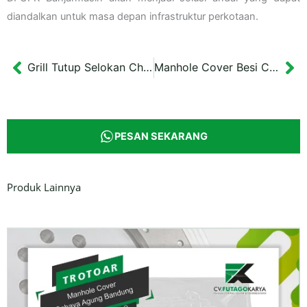
diandalkan untuk masa depan infrastruktur perkotaan.
Grill Tutup Selokan Chamber UII Yogyakarta 20×134,5 cm
Manhole Cover Besi Cor Diameter 60 cm DPUPKP Ponorogo
Prev
Ne
PESAN SEKARANG
Produk Lainnya