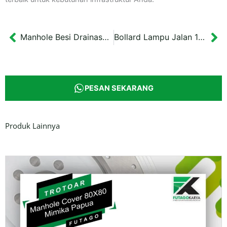
Manhole Besi Drainase Penutup Saluran Bali Dimensi 160×470 cm
Bollard Lampu Jalan 1 Meter Pembatas Trotoar IKN
Prev
Ne
PESAN SEKARANG
Produk Lainnya