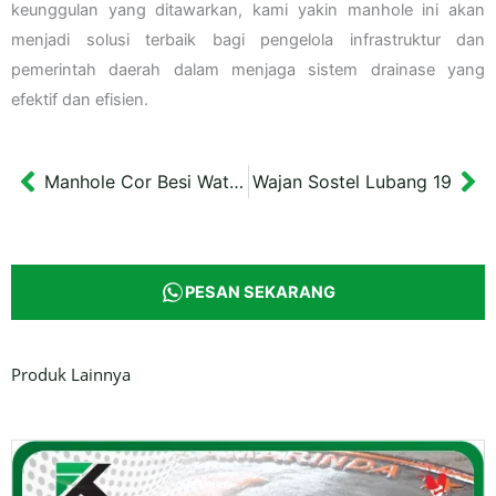
keunggulan yang ditawarkan, kami yakin manhole ini akan
menjadi solusi terbaik bagi pengelola infrastruktur dan
pemerintah daerah dalam menjaga sistem drainase yang
efektif dan efisien.
Manhole Cor Besi Watertight Westown Surabaya Cover 66 x 66 cm
Wajan Sostel Lubang 19
Prev
Ne
PESAN SEKARANG
Produk Lainnya