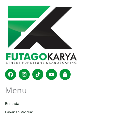
Facebook
Instagram
Tiktok
Youtube
Shopping-
bag
Menu
Beranda
Layanan Produk