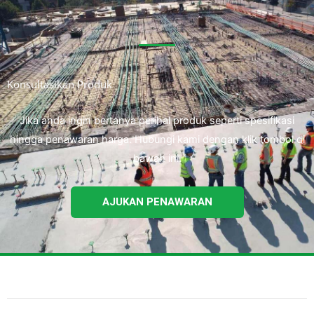
Konsultasikan Produk
Jika anda ingin bertanya perihal produk seperti spesifikasi
hingga penawaran harga. Hubungi kami dengan klik tombol di
bawah ini.
AJUKAN PENAWARAN