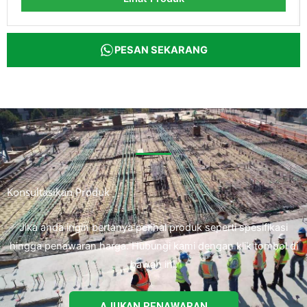
PESAN SEKARANG
Konsultasikan Produk
Jika anda ingin bertanya perihal produk seperti spesifikasi
hingga penawaran harga. Hubungi kami dengan klik tombol di
bawah ini.
AJUKAN PENAWARAN