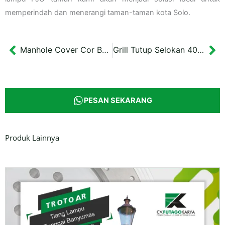
memperindah dan menerangi taman-taman kota Solo.
Manhole Cover Cor Besi 60×60 cm Dinas Medan Nias
Grill Tutup Selokan 40×60 cm Gedung Kuning Yogyakarta
Prev
Ne
PESAN SEKARANG
Produk Lainnya