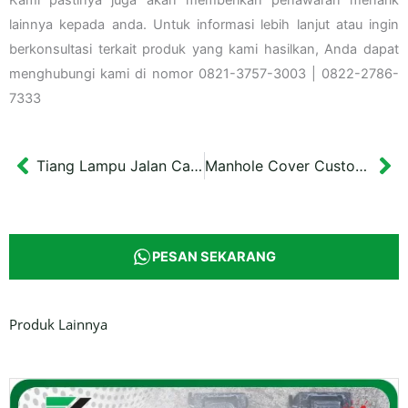
lainnya kepada anda. Untuk informasi lebih lanjut atau ingin
berkonsultasi terkait produk yang kami hasilkan, Anda dapat
menghubungi kami di nomor 0821-3757-3003 | 0822-2786-
7333
Tiang Lampu Jalan Cabang Dua Turki
Manhole Cover Custom PGN Motif Rusa
Prev
Ne
PESAN SEKARANG
Produk Lainnya