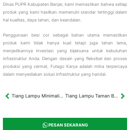
Dinas PUPR Kabupaten Banjar, kami memastikan bahwa setiap
produk yang kami hasilkan memenuhi standar tertinggi dalam
hal kualitas, daya tahan, dan keandalan.
Penggunaan besi cor sebagai bahan utama memastikan
produk kami tidak hanya kuat tetapi juga tahan lama,
menjadikannya investasi yang bijaksana untuk kebutuhan
infrastruktur Anda. Dengan desain yang fleksibel dan proses
produksi yang cermat, Futago Karya adalah mitra terpercaya
dalam menyediakan solusi infrastruktur yang handal.
Tiang Lampu Minimalis Pembangunan Embung KIPP Kaltim Tinggi 41 cm
Tiang Lampu Taman Besi Desain Unik Tinggi 3 meter
Prev
Ne
PESAN SEKARANG