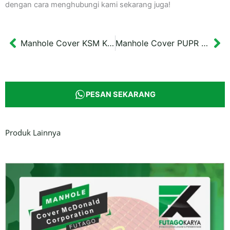
dengan cara menghubungi kami sekarang juga!
Manhole Cover KSM Kab.Wajo Sanimas
Manhole Cover PUPR Sanitasi Solo
Prev
Ne
PESAN SEKARANG
Produk Lainnya