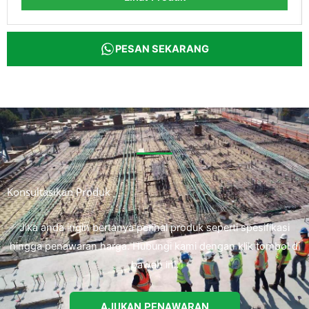
PESAN SEKARANG
Konsultasikan Produk
Jika anda ingin bertanya perihal produk seperti spesifikasi
hingga penawaran harga. Hubungi kami dengan klik tombol di
bawah ini.
AJUKAN PENAWARAN