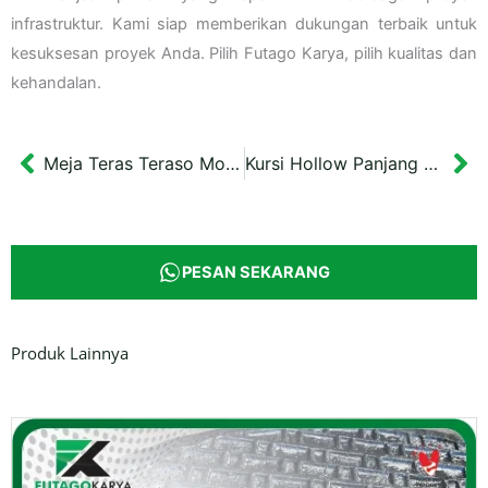
infrastruktur. Kami siap memberikan dukungan terbaik untuk
kesuksesan proyek Anda. Pilih Futago Karya, pilih kualitas dan
kehandalan.
Meja Teras Teraso Model A Diameter 80 cm
Kursi Hollow Panjang Kombinasi Kayu Mahoni Panjang 200 cm
Prev
Ne
PESAN SEKARANG
Produk Lainnya