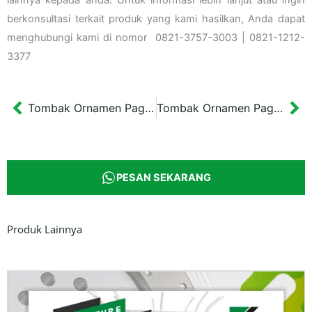
berkonsultasi terkait produk yang kami hasilkan, Anda dapat
menghubungi kami di nomor 0821-3757-3003 | 0821-1212-
3377
Tombak Ornamen Pagar Cast Iron Tipe 3
Tombak Ornamen Pagar Cast Iron Tipe 5
Prev
Ne
PESAN SEKARANG
Produk Lainnya