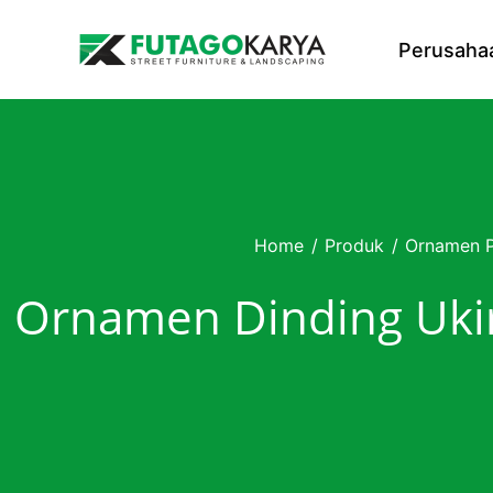
Skip to content
Perusaha
Home
/
Produk
/
Ornamen 
Ornamen Dinding Ukir