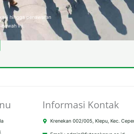
fikasi hingga penawaran
 bawah ini.
nu
Informasi Kontak
da
Krenekan 002/005, Klepu, Kec. Cepe
k