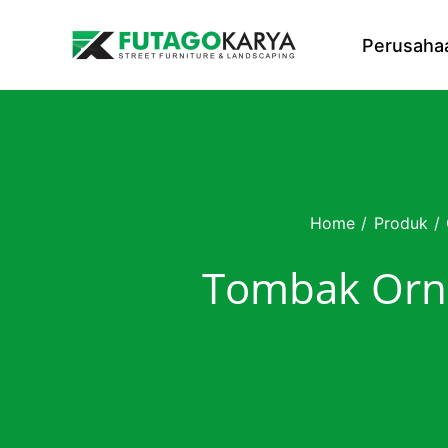
Skip to content
Perusaha
Home
/
Produk
/
Tombak Orna