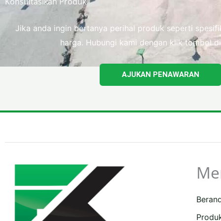
Konsultasikan Produk
Jika anda ingin bertanya perihal produk seperti spesi
harga. Hubungi kami dengan klik tombol di
AJUKAN PENAWARAN
Me
Beran
Produ