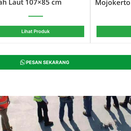
ah Laut 107×85 cm
Mojokerto
Lihat Produk
PESAN SEKARANG