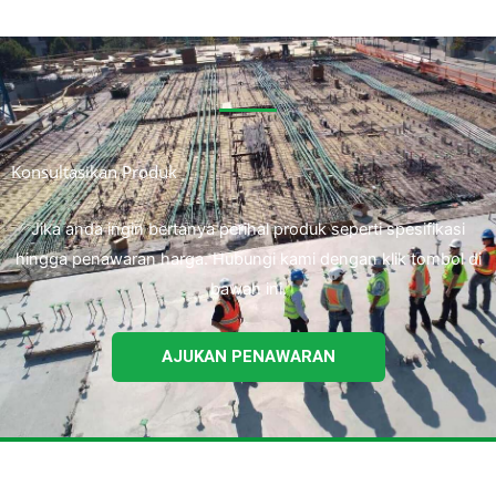
Konsultasikan Produk
Jika anda ingin bertanya perihal produk seperti spesifikasi
hingga penawaran harga. Hubungi kami dengan klik tombol di
bawah ini.
AJUKAN PENAWARAN