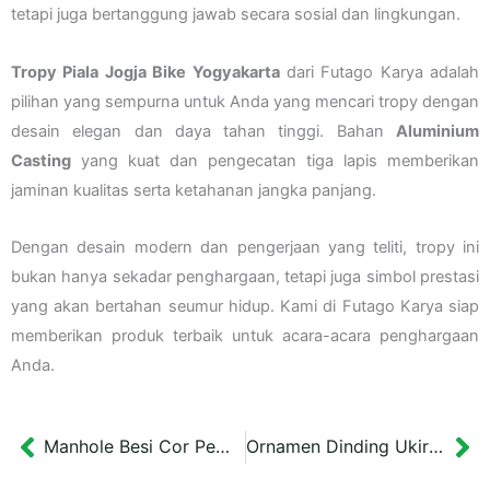
tetapi juga bertanggung jawab secara sosial dan lingkungan.
Tropy Piala Jogja Bike Yogyakarta
dari Futago Karya adalah
pilihan yang sempurna untuk Anda yang mencari tropy dengan
desain elegan dan daya tahan tinggi. Bahan
Aluminium
Casting
yang kuat dan pengecatan tiga lapis memberikan
jaminan kualitas serta ketahanan jangka panjang.
Dengan desain modern dan pengerjaan yang teliti, tropy ini
bukan hanya sekadar penghargaan, tetapi juga simbol prestasi
yang akan bertahan seumur hidup. Kami di Futago Karya siap
memberikan produk terbaik untuk acara-acara penghargaan
Anda.
Manhole Besi Cor Pemecutan Kaja Bali Diameter 62.5 cm
Ornamen Dinding Ukiran Kayu Mahoni Jakarta 90x120x3 cm
Prev
Ne