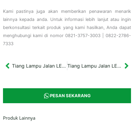
Kami pastinya juga akan memberikan penawaran menarik
lainnya kepada anda. Untuk informasi lebih lanjut atau ingin
berkonsultasi terkait produk yang kami hasilkan, Anda dapat
menghubungi kami di nomor 0821-3757-3003 | 0822-2786-
7333
Tiang Lampu Jalan LED Cabang Dua Model 3
Tiang Lampu Jalan LED Cabang Dua Model 5
Prev
Ne
PESAN SEKARANG
Produk Lainnya