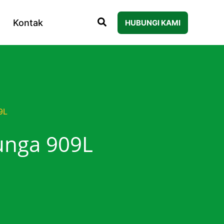
Kontak
HUBUNGI KAMI
9L
unga 909L