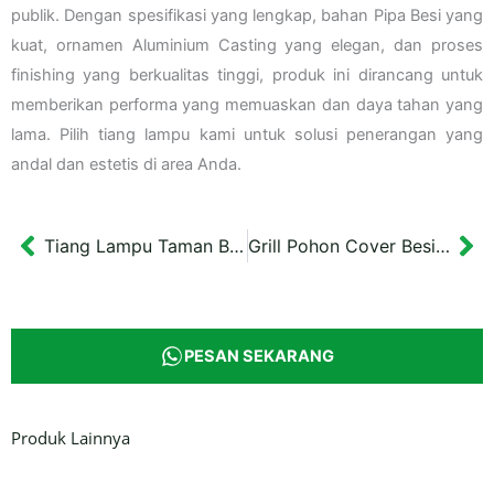
publik. Dengan spesifikasi yang lengkap, bahan Pipa Besi yang
kuat, ornamen Aluminium Casting yang elegan, dan proses
finishing yang berkualitas tinggi, produk ini dirancang untuk
memberikan performa yang memuaskan dan daya tahan yang
lama. Pilih tiang lampu kami untuk solusi penerangan yang
andal dan estetis di area Anda.
Tiang Lampu Taman Besi Cabang 3 Purworejo Tinggi 4 m
Grill Pohon Cover Besi Kota Jakarta
Prev
Ne
PESAN SEKARANG
Produk Lainnya