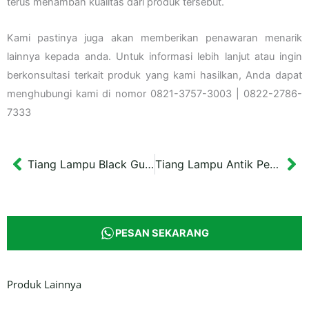
terus menambah kualitas dari produk tersebut.
Kami pastinya juga akan memberikan penawaran menarik
lainnya kepada anda. Untuk informasi lebih lanjut atau ingin
berkonsultasi terkait produk yang kami hasilkan, Anda dapat
menghubungi kami di nomor 0821-3757-3003 | 0822-2786-
7333
Tiang Lampu Black Gunung Kidul
Tiang Lampu Antik Perum Solo Cabang Tunggal
Prev
Ne
PESAN SEKARANG
Produk Lainnya