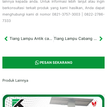
lainnya kepada anda. Untuk informasi lebih lanjut atau ingin
berkonsultasi terkait produk yang kami hasilkan, Anda dapat
menghubungi kami di nomor 0821-3757-3003 | 0822-2786-
7333
Tiang Lampu Antik cabang Tunggal
Tiang Lampu Cabang Tiga Pasuruan
Prev
Ne
PESAN SEKARANG
Produk Lainnya