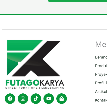
Me
Beran
Produ
Proye
Profil
Artikel
Facebook
Instagram
Tiktok
Youtube
Shopping-
bag
Konta