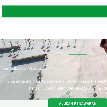
Konsultasikan Produk
Jika anda ingin bertanya perihal produk seperti spesi
harga. Hubungi kami dengan klik tombol di
AJUKAN PENAWARAN