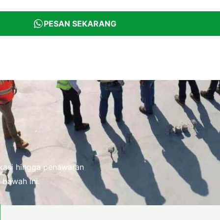
PESAN SEKARANG
fikasi hingga penawaran
 bawah ini.