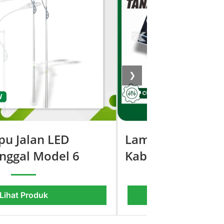
❯
pu Jalan LED
Lampu Joging Tr
nggal Model 6
Kabupaten Tanah
Lihat Produk
Lihat Pro