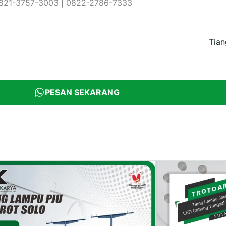
 0821-3757-3003 | 0822-2786-7333
Tia
PESAN SEKARANG