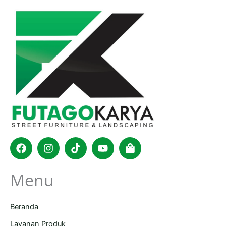
Facebook
Instagram
Tiktok
Youtube
Shopping-
bag
Menu
Beranda
Layanan Produk