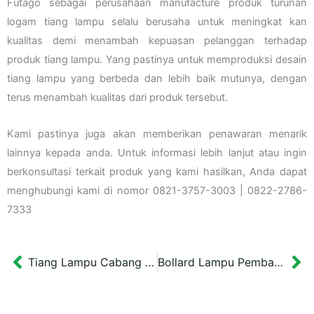
Futago sebagai perusahaan manufacture produk turunan
logam tiang lampu selalu berusaha untuk meningkat kan
kualitas demi menambah kepuasan pelanggan terhadap
produk tiang lampu. Yang pastinya untuk memproduksi desain
tiang lampu yang berbeda dan lebih baik mutunya, dengan
terus menambah kualitas dari produk tersebut.
Kami pastinya juga akan memberikan penawaran menarik
lainnya kepada anda. Untuk informasi lebih lanjut atau ingin
berkonsultasi terkait produk yang kami hasilkan, Anda dapat
menghubungi kami di nomor 0821-3757-3003 | 0822-2786-
7333
Tiang Lampu Cabang Tunggal Stainless 304
Bollard Lampu Pembatas Jalan Tipe 1
Prev
Ne