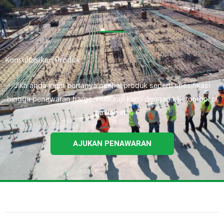
Konsultasikan Produk
Jika anda ingin bertanya perihal produk seperti spesifikasi
hingga penawaran harga. Hubungi kami dengan klik tombol di
bawah ini.
AJUKAN PENAWARAN