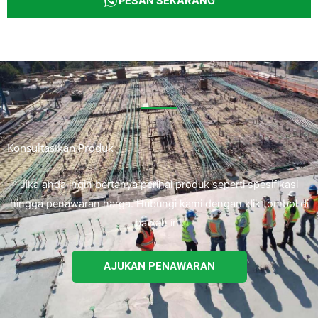
PESAN SEKARANG
Konsultasikan Produk
Jika anda ingin bertanya perihal produk seperti spesifikasi
hingga penawaran harga. Hubungi kami dengan klik tombol di
bawah ini.
AJUKAN PENAWARAN