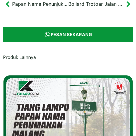
Papan Nama Penunjuk Jalan Akrilik Semarang 85×17 cm
Bollard Trotoar Jalan Tiang Pembatas Semarang 40 cm
Prev
Ne
PESAN SEKARANG
Produk Lainnya