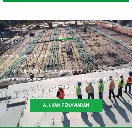
Konsultasikan Produk
Jika anda ingin bertanya perihal produk seperti spesifikasi
hingga penawaran harga. Hubungi kami dengan klik tombol di
bawah ini.
AJUKAN PENAWARAN