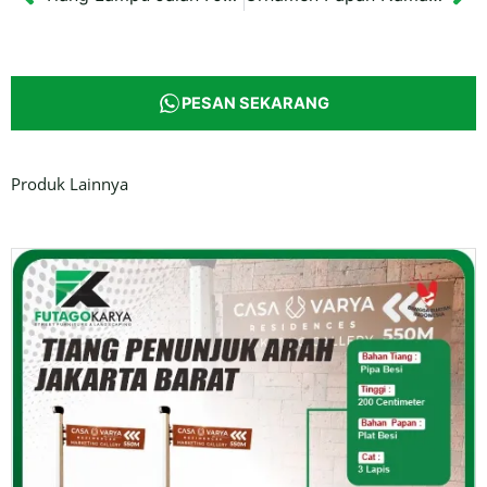
Prev
Ne
PESAN SEKARANG
Produk Lainnya