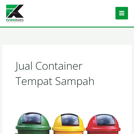
Skip to content
Jual Container
Tempat Sampah
Jual Tempat Sampah Harga Lebih Murah