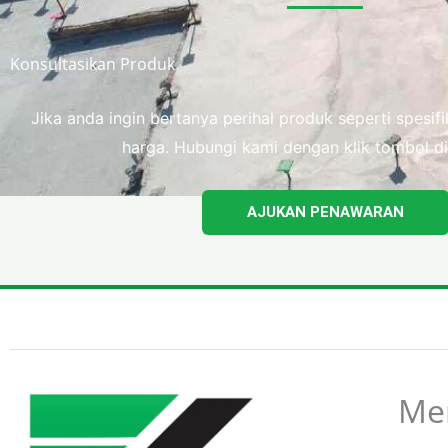
Konsultasikan Produk
Jika anda ingin bertanya perihal produk seperti spesi
harga. Hubungi kami dengan klik tombol di
AJUKAN PENAWARAN
Me