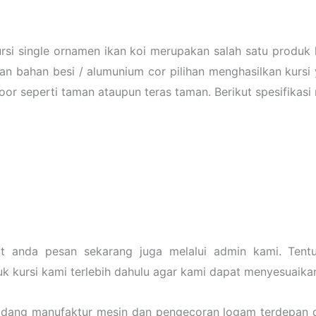
rsi single ornamen ikan koi merupakan salah satu produk 
n bahan besi / alumunium cor pilihan menghasilkan kursi y
or seperti taman ataupun teras taman. Berikut spesifikasi 
at anda pesan sekarang juga melalui admin kami. Tent
 kursi kami terlebih dahulu agar kami dapat menyesuaika
idang manufaktur mesin dan pengecoran logam terdepan d