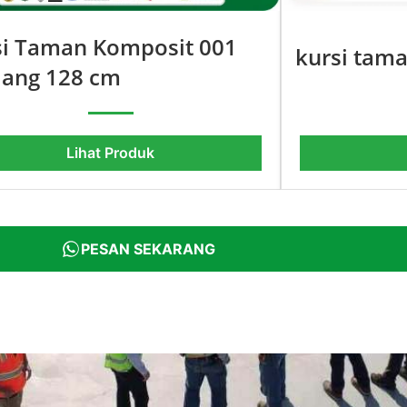
si Taman Komposit 001
kursi tama
jang 128 cm
Lihat Produk
PESAN SEKARANG