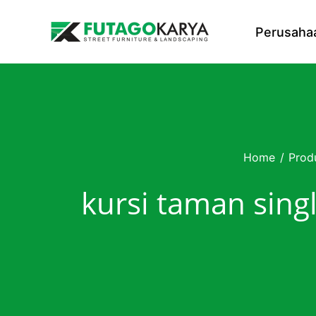
Skip to content
Perusaha
Home
/
Prod
kursi taman sing