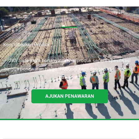
Konsultasikan Produk
Jika anda ingin bertanya perihal produk seperti spesifikasi
hingga penawaran harga. Hubungi kami dengan klik tombol di
bawah ini.
AJUKAN PENAWARAN