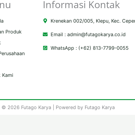
nu
Informasi Kontak
da
Krenekan 002/005, Klepu, Kec. Cepe
an Produk
Email :
admin@futagokarya.co.id
k
WhatsApp : (+62) 813-7799-0055
 Perusahaan
e
ping-
k Kami
 © 2026 Futago Karya | Powered by Futago Karya