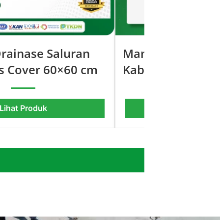
rainase Saluran
Manhole Cover 
s Cover 60×60 cm
Kabupaten Jepar
Lihat Produk
Lihat Pro