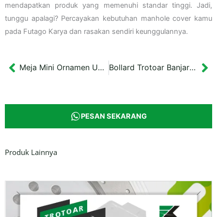
mendapatkan produk yang memenuhi standar tinggi. Jadi,
tunggu apalagi? Percayakan kebutuhan manhole cover kamu
pada Futago Karya dan rasakan sendiri keunggulannya.
Meja Mini Ornamen Ukel Warna Putih dimensi 60x35x35 cm
Bollard Trotoar Banjarbaru Kalimantan Tipe L & I
Prev
Ne
PESAN SEKARANG
Produk Lainnya