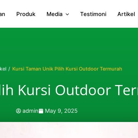
an
Produk
Media
Testimoni
Artikel
kel
/
Kursi Taman Unik Pilih Kursi Outdoor Termurah
lih Kursi Outdoor T
admin
May 9, 2025