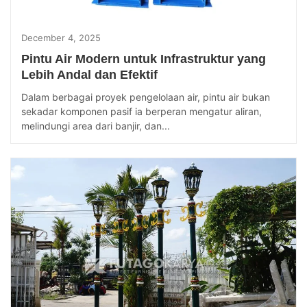
December 4, 2025
Pintu Air Modern untuk Infrastruktur yang
Lebih Andal dan Efektif
Dalam berbagai proyek pengelolaan air, pintu air bukan
sekadar komponen pasif ia berperan mengatur aliran,
melindungi area dari banjir, dan...