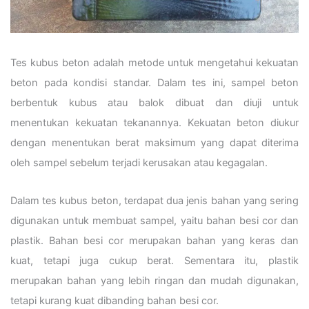
Tes kubus beton adalah metode untuk mengetahui kekuatan
beton pada kondisi standar. Dalam tes ini, sampel beton
berbentuk kubus atau balok dibuat dan diuji untuk
menentukan kekuatan tekanannya. Kekuatan beton diukur
dengan menentukan berat maksimum yang dapat diterima
oleh sampel sebelum terjadi kerusakan atau kegagalan.
Dalam tes kubus beton, terdapat dua jenis bahan yang sering
digunakan untuk membuat sampel, yaitu bahan besi cor dan
plastik. Bahan besi cor merupakan bahan yang keras dan
kuat, tetapi juga cukup berat. Sementara itu, plastik
merupakan bahan yang lebih ringan dan mudah digunakan,
tetapi kurang kuat dibanding bahan besi cor.