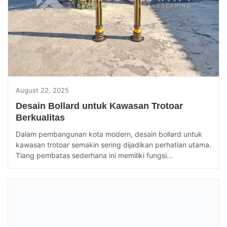
August 22, 2025
Desain Bollard untuk Kawasan Trotoar
Berkualitas
Dalam pembangunan kota modern, desain bollard untuk
kawasan trotoar semakin sering dijadikan perhatian utama.
Tiang pembatas sederhana ini memiliki fungsi...