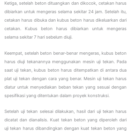
Ketiga, setelah beton dituangkan dan dikocok, cetakan harus
dibiarkan untuk mengeras selama sekitar 24 jam. Setelah itu,
cetakan harus dibuka dan kubus beton harus dikeluarkan dari
cetakan. Kubus beton harus dibiarkan untuk mengeras
selama sekitar 7 hari sebelum diuji.
Keempat, setelah beton benar-benar mengeras, kubus beton
harus diuji tekanannya menggunakan mesin uji tekan. Pada
saat uji tekan, kubus beton harus ditempatkan di antara dua
plat uji tekan dengan cara yang benar. Mesin uji tekan harus
diatur untuk menyediakan beban tekan yang sesuai dengan
spesifikasi yang ditentukan dalam proyek konstruksi.
Setelah uji tekan selesai dilakukan, hasil dari uji tekan harus
dicatat dan dianalisis. Kuat tekan beton yang diperoleh dari
uji tekan harus dibandingkan dengan kuat tekan beton yang