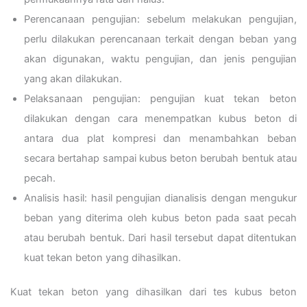
Perencanaan pengujian: sebelum melakukan pengujian,
perlu dilakukan perencanaan terkait dengan beban yang
akan digunakan, waktu pengujian, dan jenis pengujian
yang akan dilakukan.
Pelaksanaan pengujian: pengujian kuat tekan beton
dilakukan dengan cara menempatkan kubus beton di
antara dua plat kompresi dan menambahkan beban
secara bertahap sampai kubus beton berubah bentuk atau
pecah.
Analisis hasil: hasil pengujian dianalisis dengan mengukur
beban yang diterima oleh kubus beton pada saat pecah
atau berubah bentuk. Dari hasil tersebut dapat ditentukan
kuat tekan beton yang dihasilkan.
Kuat tekan beton yang dihasilkan dari tes kubus beton