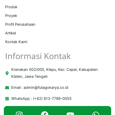
Produk
Proyek
Profil Perusahaan
Artikel
Kontak Kami
Informasi Kontak
Krenekan 002/005, Klepu, Kec. Ceper, Kabupaten
Klaten, Jawa Tengah
Email :
admin@futagokarya.co.id
WhatsApp : (+62) 813-7799-0055