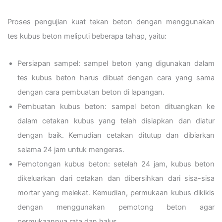
Proses pengujian kuat tekan beton dengan menggunakan
tes kubus beton meliputi beberapa tahap, yaitu:
Persiapan sampel: sampel beton yang digunakan dalam
tes kubus beton harus dibuat dengan cara yang sama
dengan cara pembuatan beton di lapangan.
Pembuatan kubus beton: sampel beton dituangkan ke
dalam cetakan kubus yang telah disiapkan dan diatur
dengan baik. Kemudian cetakan ditutup dan dibiarkan
selama 24 jam untuk mengeras.
Pemotongan kubus beton: setelah 24 jam, kubus beton
dikeluarkan dari cetakan dan dibersihkan dari sisa-sisa
mortar yang melekat. Kemudian, permukaan kubus dikikis
dengan menggunakan pemotong beton agar
permukaannya rata dan halus.