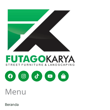
Facebook
Instagram
Tiktok
Youtube
Shopping-
bag
Menu
Beranda