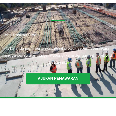
Konsultasikan Produk
Jika anda ingin bertanya perihal produk seperti spesifikasi
hingga penawaran harga. Hubungi kami dengan klik tombol di
bawah ini.
AJUKAN PENAWARAN