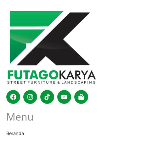
Facebook
Instagram
Tiktok
Youtube
Shopping-
bag
Menu
Beranda