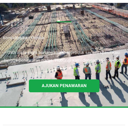
Konsultasikan Produk
Jika anda ingin bertanya perihal produk seperti spesifikasi
hingga penawaran harga. Hubungi kami dengan klik tombol di
bawah ini.
AJUKAN PENAWARAN