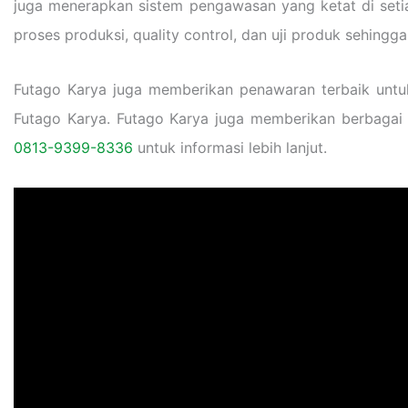
juga menerapkan sistem pengawasan yang ketat di setia
proses produksi, quality control, dan uji produk sehingg
Futago Karya juga memberikan penawaran terbaik untu
Futago Karya. Futago Karya juga memberikan berbagai
0813-9399-8336
untuk informasi lebih lanjut.