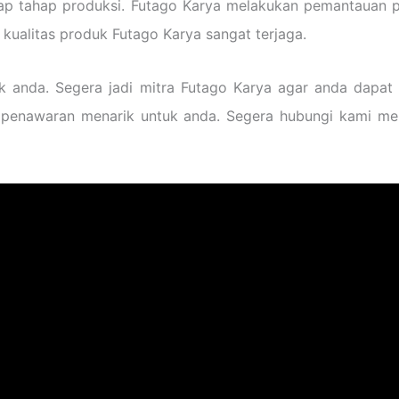
p tahap produksi. Futago Karya melakukan pemantauan pro
a kualitas produk Futago Karya sangat terjaga.
k anda. Segera jadi mitra Futago Karya agar anda dapat
 penawaran menarik untuk anda. Segera hubungi kami me