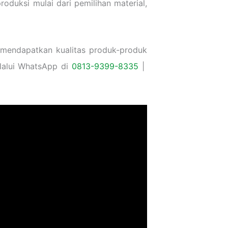
duksi mulai dari pemilihan material,
 mendapatkan kualitas produk-produk
lalui WhatsApp di
0813-9399-8335
|