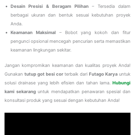
Desain Presisi & Beragam Pilihan
– Tersedia dalam
berbagai ukuran dan bentuk sesuai kebutuhan proyek
Anda.
Keamanan Maksimal
– Bobot yang kokoh dan fitur
pengunci opsional mencegah pencurian serta memastikan
keamanan lingkungan sekitar.
Jangan kompromikan keamanan dan kualitas proyek Anda!
Gunakan
tutup got besi cor
terbaik dari
Futago Karya
untuk
solusi drainase yang lebih efisien dan tahan lama.
Hubungi
kami sekarang
untuk mendapatkan penawaran spesial dan
konsultasi produk yang sesuai dengan kebutuhan Anda!