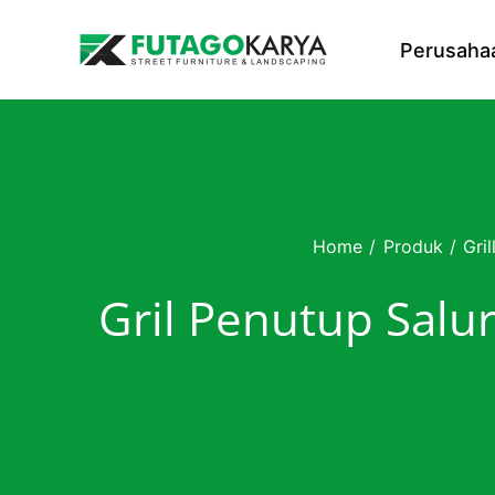
Skip to content
Perusaha
Home
/
Produk
/
Gri
Gril Penutup Salu