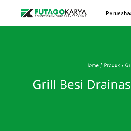
Skip to content
Perusaha
Home
/
Produk
/
Gr
Grill Besi Draina