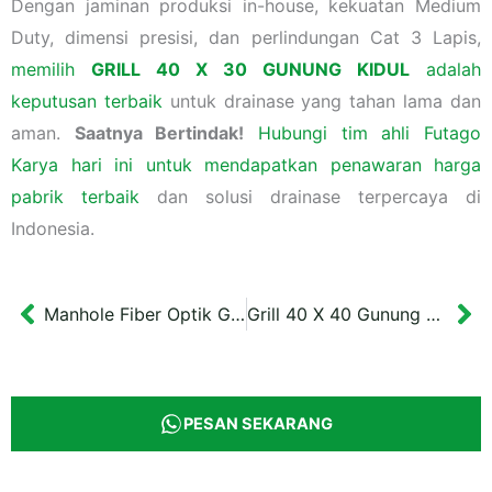
Dengan jaminan produksi in-house, kekuatan Medium
Duty, dimensi presisi, dan perlindungan Cat 3 Lapis,
memilih
GRILL 40 X 30 GUNUNG KIDUL
adalah
keputusan terbaik
untuk drainase yang tahan lama dan
aman.
Saatnya Bertindak!
Hubungi tim ahli Futago
Karya hari ini untuk mendapatkan penawaran harga
pabrik terbaik
dan solusi drainase terpercaya di
Indonesia.
Manhole Fiber Optik Gunung Kidul Cover 60x60x4 cm
Grill 40 X 40 Gunung Kidul
Prev
Ne
PESAN SEKARANG