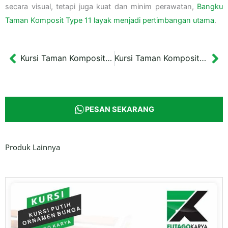
secara visual, tetapi juga kuat dan minim perawatan,
Bangku
Taman Komposit Type 11 layak menjadi pertimbangan utama
.
Kursi Taman Komposit Type 10 panjang 150 cm
Kursi Taman Komposit Type 12 panjang 128 cm
Prev
Ne
PESAN SEKARANG
Produk Lainnya