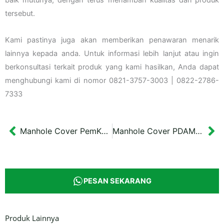
baik mutunya, dengan terus menambah kualitas dari produk
tersebut.
Kami pastinya juga akan memberikan penawaran menarik
lainnya kepada anda. Untuk informasi lebih lanjut atau ingin
berkonsultasi terkait produk yang kami hasilkan, Anda dapat
menghubungi kami di nomor 0821-3757-3003 | 0822-2786-
7333
Manhole Cover PemKab Sumenep Motif Ayam
Manhole Cover PDAM Tirtakertaraharja
Prev
Ne
PESAN SEKARANG
Produk Lainnya