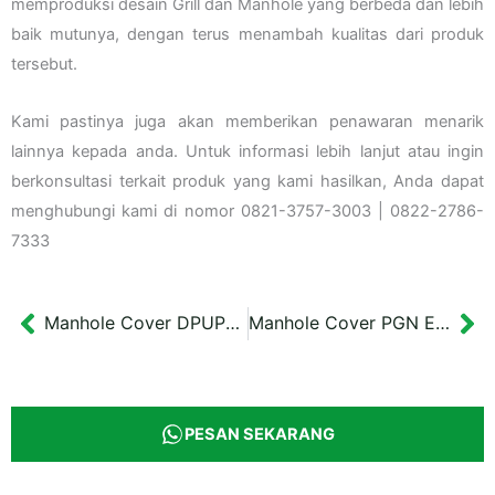
memproduksi desain Grill dan Manhole yang berbeda dan lebih
baik mutunya, dengan terus menambah kualitas dari produk
tersebut.
Kami pastinya juga akan memberikan penawaran menarik
lainnya kepada anda. Untuk informasi lebih lanjut atau ingin
berkonsultasi terkait produk yang kami hasilkan, Anda dapat
menghubungi kami di nomor 0821-3757-3003 | 0822-2786-
7333
Manhole Cover DPUPR Kota Tegal
Manhole Cover PGN Energy for life
Prev
Ne
PESAN SEKARANG