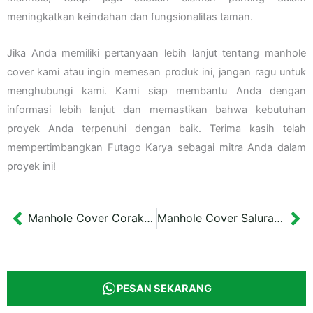
meningkatkan keindahan dan fungsionalitas taman.
Jika Anda memiliki pertanyaan lebih lanjut tentang manhole
cover kami atau ingin memesan produk ini, jangan ragu untuk
menghubungi kami. Kami siap membantu Anda dengan
informasi lebih lanjut dan memastikan bahwa kebutuhan
proyek Anda terpenuhi dengan baik. Terima kasih telah
mempertimbangkan Futago Karya sebagai mitra Anda dalam
proyek ini!
Manhole Cover Corak Kupu-kupu Kota Surabaya Dimensi 96×96 cm
Manhole Cover Saluran DPUPKP Kota Jogja Ukuran 60×50 cm
Prev
Ne
PESAN SEKARANG