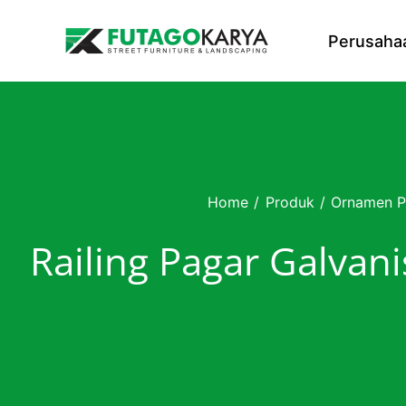
Skip to content
Perusaha
Home
/
Produk
/
Ornamen P
Railing Pagar Galvan