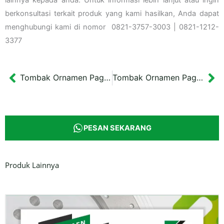
lainnya kepada anda. Untuk informasi lebih lanjut atau ingin
berkonsultasi terkait produk yang kami hasilkan, Anda dapat
menghubungi kami di nomor 0821-3757-3003 | 0821-1212-
3377
Tombak Ornamen Pagar Cast Iron Tipe 8
Tombak Ornamen Pagar Cast Iron Tipe 10
Prev
Ne
PESAN SEKARANG
Produk Lainnya