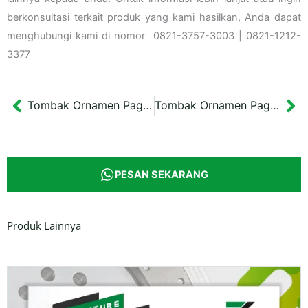
berkonsultasi terkait produk yang kami hasilkan, Anda dapat
menghubungi kami di nomor 0821-3757-3003 | 0821-1212-
3377
Tombak Ornamen Pagar Cast Iron Tipe 7
Tombak Ornamen Pagar Cast Iron Tipe 9
Prev
Ne
PESAN SEKARANG
Produk Lainnya