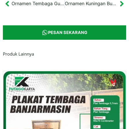
Ornamen Tembaga Gunungan Wayang Tipe 2
Ornamen Kuningan Burung Garuda Pancasila Model 2
Prev
Ne
PESAN SEKARANG
Produk Lainnya