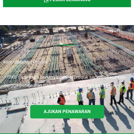
Konsultasikan Produk
Jika anda ingin bertanya perihal produk seperti spesifikasi
hingga penawaran harga. Hubungi kami dengan klik tombol di
bawah ini.
AJUKAN PENAWARAN