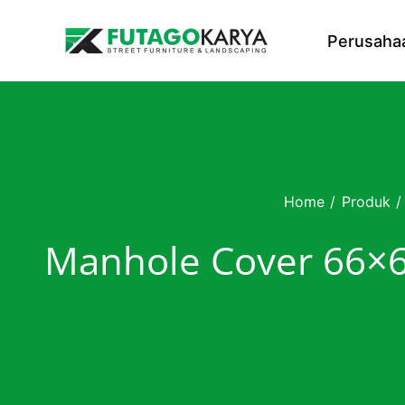
Skip to content
Perusaha
Home
/
Produk
/
Manhole Cover 66×6