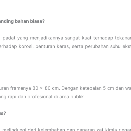
anding bahan biasa?
l padat yang menjadikannya sangat kuat terhadap tekanan 
n terhadap korosi, benturan keras, serta perubahan suhu e
ran framenya 80 x 80 cm. Dengan ketebalan 5 cm dan warn
ng rapi dan profesional di area publik.
us?
ang melindungi dari kelembaban dan paparan zat kimia ring